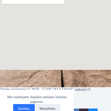
Teisės saugomos © 2026 -
UAB "ALGIADA"
sukurta
O
sistemos, uab
Mes naudojame slapukus puslapio kokybei
pagerinti.
Sutinku
Nesutinku