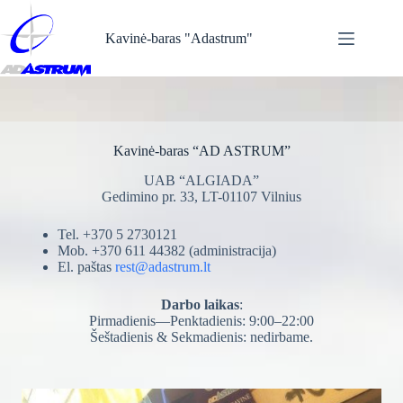
Skip
to
Kavinė-baras "Adastrum"
content
Kavinė-baras “AD ASTRUM”
UAB “ALGIADA”
Gedimino pr. 33, LT-01107 Vilnius
Tel. +370 5 2730121
Mob. +370 611 44382 (administracija)
El. paštas
rest@adastrum.lt
Darbo laikas
:
Pirmadienis—Penktadienis: 9:00–22:00
Šeštadienis & Sekmadienis: nedirbame.